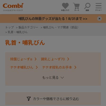
メニュー
お気に入り
カート
検索
哺乳びんの除菌グッズが当たる！8/31まで >>
×
トップ
>
製品カテゴリー
>
哺乳びん・マグ関連（部品）
>
乳首・哺乳びん
+
乳首・哺乳びん
+
除菌じょ～ずα
調乳じょ～ず70
+
テテオ哺乳びん
テテオ授乳のお手本
+
テテオ授乳のお手本ＬｉＣＯ
カラーや価格でさらに絞り込む