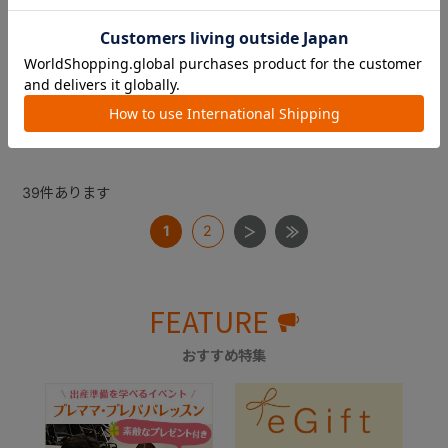
￥220
※調節リングＡ（乳首と同色の
ピンク色）と、調節リングＢ
（透明）のセットです
￥440
4.9
（16）
39
件あります
1
2
FEATURE
おすすめ特集