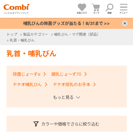
メニュー
お気に入り
カート
検索
哺乳びんの除菌グッズが当たる！8/31まで >>
×
トップ
>
製品カテゴリー
>
哺乳びん・マグ関連（部品）
>
乳首・哺乳びん
+
乳首・哺乳びん
+
除菌じょ～ずα
調乳じょ～ず70
+
テテオ哺乳びん
テテオ授乳のお手本
+
テテオ授乳のお手本ＬｉＣＯ
カラーや価格でさらに絞り込む