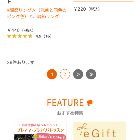
ト
￥220
※調節リングＡ（乳首と同色の
ピンク色）と、調節リングＢ
（透明）のセットです
￥440
4.9
（16）
39
件あります
1
2
FEATURE
おすすめ特集