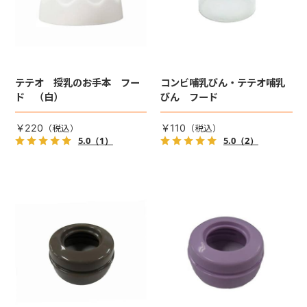
テテオ 授乳のお手本 フー
コンビ哺乳びん・テテオ哺乳
ド （白）
びん フード
￥220
￥110
5.0
（1）
5.0
（2）