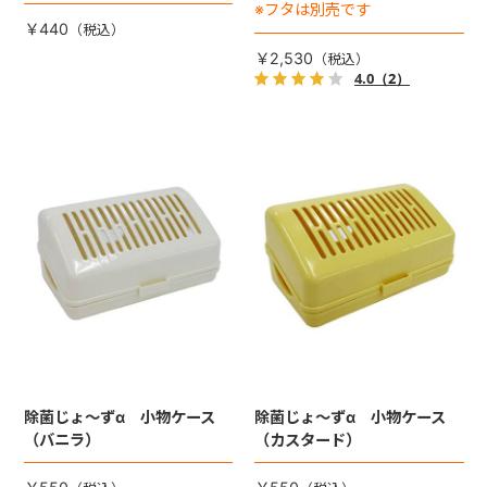
※フタは別売です
￥440
￥2,530
4.0
（2）
除菌じょ～ずα 小物ケース
除菌じょ～ずα 小物ケース
（バニラ）
（カスタード）