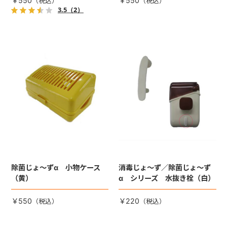
￥550
￥550
3.5
（2）
除菌じょ～ずα 小物ケース
消毒じょ～ず／除菌じょ～ず
（黄）
α シリーズ 水抜き栓（白）
￥550
￥220