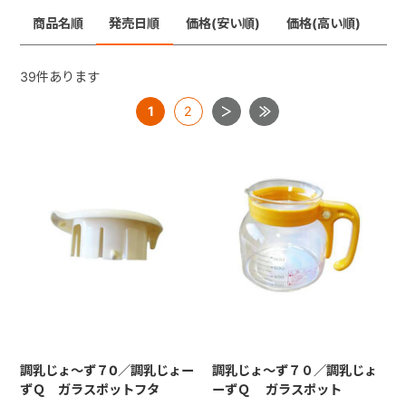
商品名順
発売日順
価格(安い順)
価格(高い順)
+
39
件あります
+
1
2
調乳じょ～ず７0／調乳じょー
調乳じょ～ず７０／調乳じょ
ずＱ ガラスポットフタ
ーずＱ ガラスポット