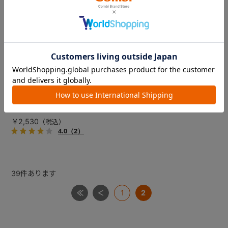
調乳じょ～ず７０／調乳じょ
ーずＱ ガラスポット
※フタは別売です
￥2,530
4.0
（2）
39
件あります
1
2