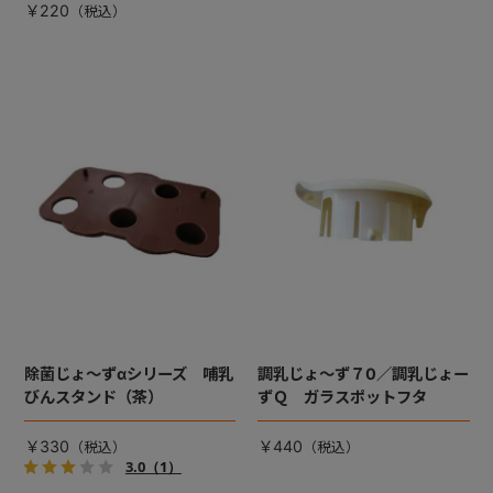
￥220
除菌じょ～ずαシリーズ 哺乳
調乳じょ～ず７0／調乳じょー
びんスタンド（茶）
ずＱ ガラスポットフタ
￥330
￥440
3.0
（1）