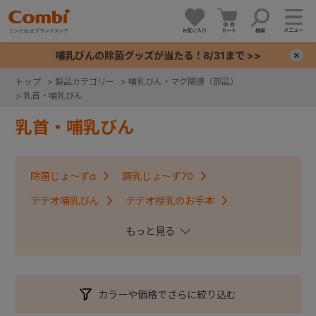
メニュー
お気に入り
カート
検索
哺乳びんの除菌グッズが当たる！8/31まで >>
×
トップ
>
製品カテゴリー
>
哺乳びん・マグ関連（部品）
>
乳首・哺乳びん
+
乳首・哺乳びん
+
除菌じょ～ずα
調乳じょ～ず70
+
テテオ哺乳びん
テテオ授乳のお手本
+
テテオ授乳のお手本ＬｉＣＯ
カラーや価格でさらに絞り込む