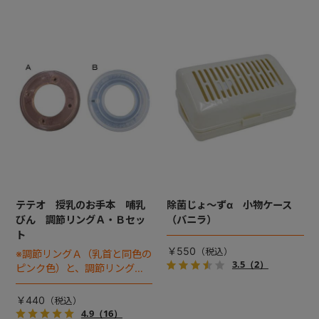
テテオ 授乳のお手本 哺乳
除菌じょ～ずα 小物ケース
びん 調節リングＡ・Ｂセッ
（バニラ）
ト
￥550
※調節リングＡ（乳首と同色の
3.5
（2）
ピンク色）と、調節リングＢ
（透明）のセットです
￥440
4.9
（16）