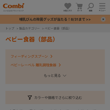
メニュー
お気に入り
カート
検索
哺乳びんの除菌グッズが当たる！8/31まで >>
×
トップ
>
製品カテゴリー
>
ベビー食器（部品）
+
ベビー食器（部品）
+
フィーディングスプーン
+
ベビーレーベル 離乳調理食器
くまのプーさん離乳食じょ～ず
+
ベビーレーベルシリーズ 食器
かさなる食器 収納じょ～ず
はじめておはし
カラーや価格でさらに絞り込む
お食事周辺グッズ