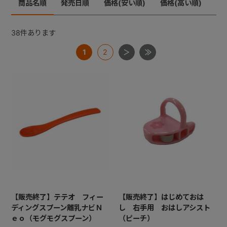
商品名順
発売日順
価格(安い順)
価格(高い順)
+
38
件あります
1
2
+
【販売終了】テテオ フィー
【販売終了】はじめておは
ディングスプーン離乳ナビＮ
し 右手用 おはしアシスト
ｅｏ（モグモグスプーン）
（ピーチ）