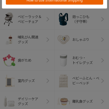
ベビーラック＆
抱っこひも
ベビーチェア
（子守帯）
哺乳びん関連
おしゃぶり
グッズ
おむつ・
歯がため
トイレグッズ
ベビーふとん・ベ
室内グッズ
ビーベッド
デイリーケア
離乳食グッズ
グッズ