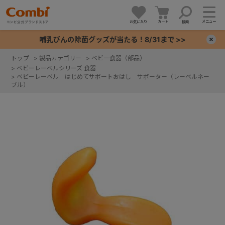
メニュー
お気に入り
カート
検索
哺乳びんの除菌グッズが当たる！8/31まで >>
×
トップ
>
製品カテゴリー
>
ベビー食器（部品）
>
ベビーレーベルシリーズ 食器
+
>
ベビーレーベル はじめてサポートおはし サポーター（レーベルネー
ブル）
+
+
+