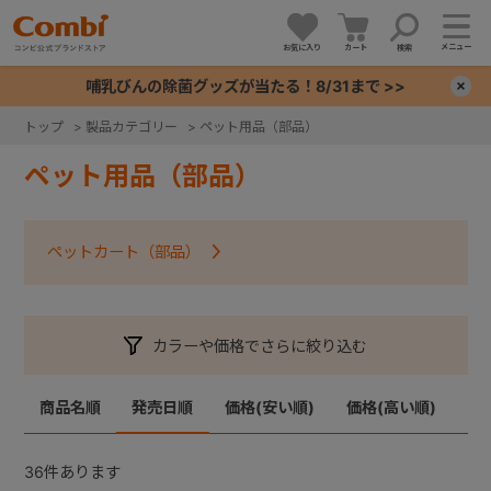
メニュー
お気に入り
カート
検索
哺乳びんの除菌グッズが当たる！8/31まで >>
×
トップ
>
製品カテゴリー
>
ペット用品（部品）
+
ペット用品（部品）
+
ペットカート（部品）
+
+
カラーや価格でさらに絞り込む
商品名順
発売日順
価格(安い順)
価格(高い順)
36
件あります