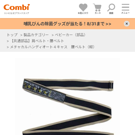
メニュー
お気に入り
カート
検索
哺乳びんの除菌グッズが当たる！8/31まで >>
×
トップ
>
製品カテゴリー
>
ベビーカー（部品）
>
【共通部品】肩ベルト・腰ベルト
+
>
メチャカルハンディオート４キャス 腰ベルト（紺）
+
+
+