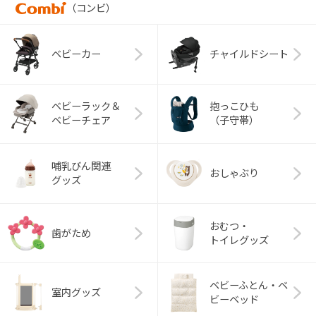
（コンビ）
ベビーカー
チャイルドシート
ベビーラック＆
抱っこひも
ベビーチェア
（子守帯）
哺乳びん関連
おしゃぶり
グッズ
おむつ・
歯がため
トイレグッズ
ベビーふとん・ベ
室内グッズ
ビーベッド