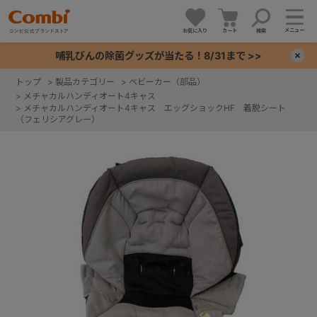
メニュー
お気に入り
カート
検索
哺乳びんの除菌グッズが当たる！8/31まで >>
×
トップ
>
製品カテゴリー
>
ベビーカー（部品）
>
メチャカルハンディオート4キャス
+
>
メチャカルハンディオート4キャス エッグショックHF 着脱シート
（フェリシアグレー）
+
+
+