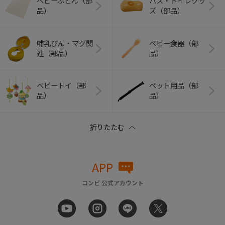
ベビーふとん（部
バス・トイレグッ
品）
ズ（部品）
哺乳びん・マグ関
ベビー食器（部
連（部品）
品）
ベビートイ（部
ペット用品（部
品）
品）
APP
コンビ 公式アカウント