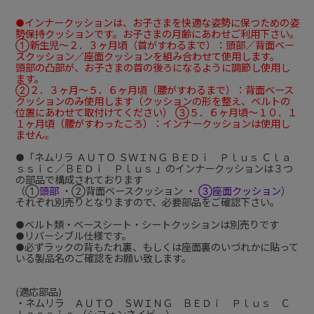
●インナークッションは、お子さまを快適な姿勢に保つための姿
勢保持クッションです。お子さまの月齢にあわせご利用下さい。
①新生児～２．３ヶ月頃（首がすわるまで）：頭部／背面ベー
スクッション／座面クッションを組み合わせて使用します。
頭部の凸部が、お子さまの首の後ろになるように調節し使用し
ます。
②２．３ヶ月～５．６ヶ月頃（腰がすわるまで）：背面ベース
クッションのみ使用します（クッションの形を整え、ベルトの
位置にあわせて取付けてください） ③５．６ヶ月頃～１０．１
１ヶ月頃（腰がすわったころ）：インナークッションは使用し
ません。
●「ネムリラ ＡＵＴＯ ＳＷＩＮＧ ＢＥＤｉ Ｐｌｕｓ Ｃｌａ
ｓｓｉｃ／ＢＥＤｉ Ｐｌｕｓ 」のインナークッションは３つ
の部品で構成されております
（①
頭部
・②背面ベースクッション ・
③座面クッション
）
それぞれ別売りとなりますので、必要部品をご確認下さい。
●ベルト類・ベースシート・シートクッションは別売りです
●リバーシブル仕様です。
●必ずラックの背もたれ裏、もしくは座面裏のいづれかに貼って
いる製品名のご確認をお願い致します。
(適応部品)
・ネムリラ ＡＵＴＯ ＳＷＩＮＧ ＢＥＤｉ Ｐｌｕｓ Ｃ