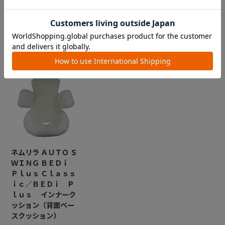
CHECKED ITEM
最近見た商品
ネムリラ ＡＵＴＯ Ｓ
ＷＩＮＧ ＢＥＤｉ
Ｐｌｕｓ Ｃｌａｓｓ
ｉｃ／ＢＥＤｉ Ｐ
ｌｕｓ インナーク
ッション（背面ベー
スクッション）