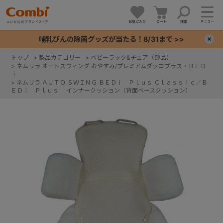
メニュー
お気に入り
カート
検索
哺乳びんの除菌グッズが当たる！8/31まで >>
×
トップ
>
製品カテゴリー
>
ベビーラック&チェア（部品）
>
ネムリラ オートスウィング おやすみ/プレミアムダッコプラス・ＢＥＤ
+
ｉ
>
ネムリラ ＡＵＴＯ ＳＷＩＮＧ ＢＥＤｉ Ｐｌｕｓ Ｃｌａｓｓｉｃ／Ｂ
ＥＤｉ Ｐｌｕｓ インナークッション（背面ベースクッション）
+
+
+