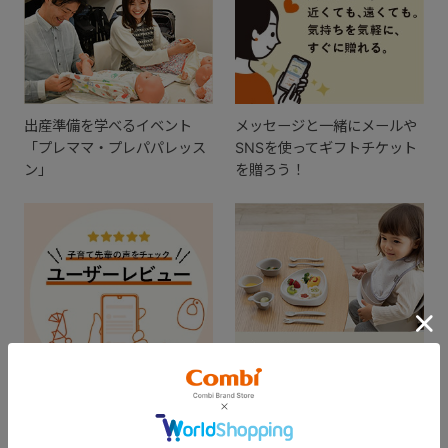
出産準備を学べるイベント
メッセージと一緒にメールや
「プレママ・プレパパレッス
SNSを使ってギフトチケット
ン」
を贈ろう！
出産準備の参考に。実際に使
ギフトを贈ってお祝いしよ
ってみた感想をチェック！
う！