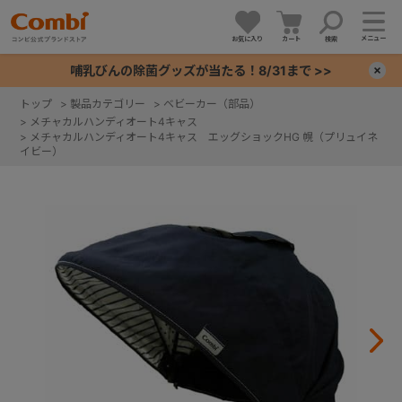
メニュー
お気に入り
カート
検索
哺乳びんの除菌グッズが当たる！8/31まで >>
×
トップ
>
製品カテゴリー
>
ベビーカー（部品）
>
メチャカルハンディオート4キャス
+
>
メチャカルハンディオート4キャス エッグショックHG 幌（プリュイネ
イビー）
+
+
+