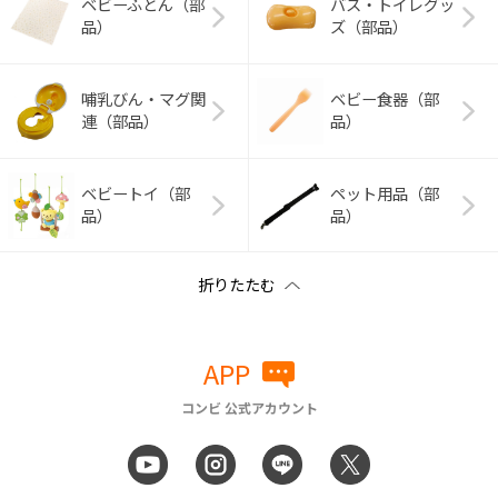
ベビーふとん（部
バス・トイレグッ
品）
ズ（部品）
哺乳びん・マグ関
ベビー食器（部
連（部品）
品）
ベビートイ（部
ペット用品（部
品）
品）
APP
コンビ 公式アカウント