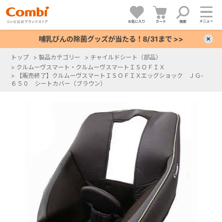
メニュー
お気に入り
カート
検索
哺乳びんの除菌グッズが当たる！8/31まで >>
×
トップ
>
製品カテゴリー
>
チャイルドシート（部品）
>
クルムーヴスマート・クルムーヴスマートＩＳＯＦＩＸ
+
>
【販売終了】クルムーヴスマートＩＳＯＦＩＸエッグショック ＪＧ-
６５０ シートカバー（ブラウン）
+
+
+