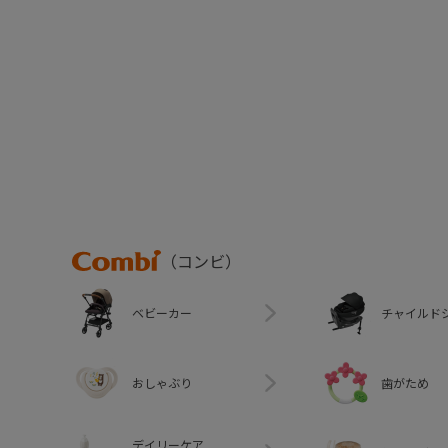
Combi
（コンビ）
ベビーカー
チャイルド
おしゃぶり
歯がため
デイリーケア