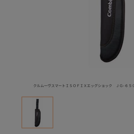
クルムーヴスマートＩＳＯＦＩＸエッグショック ＪＧ-６５