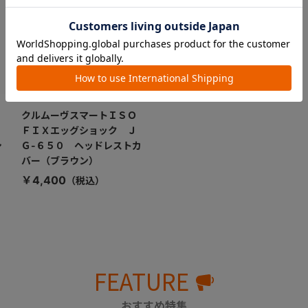
クルムーヴスマートＩＳＯ
ＦＩＸエッグショック Ｊ
シ
Ｇ-６５０ ヘッドレストカ
バー（ブラウン）
￥4,400
FEATURE
おすすめ特集