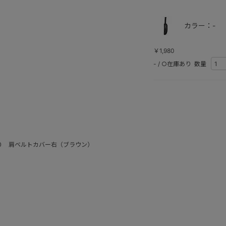
カラー：-
￥1,980
-
/
○在庫あり
数量
０ 肩ベルトカバー右（ブラウン）