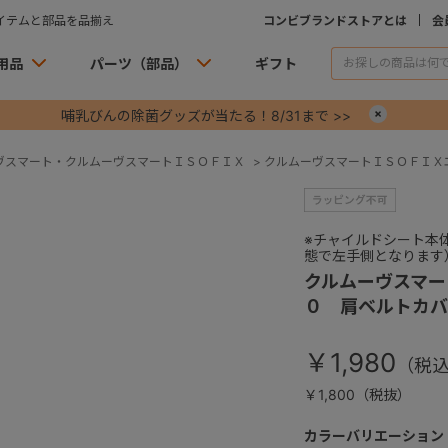
イテムと部品を品揃え
コンビブランドストアとは
会
用品
パーツ（部品）
ギフト
哺乳びんの除菌グッズが当たる！8/31まで >>
×
ヴスマート・クルムーヴスマートＩＳＯＦＩＸ
>
クルムーヴスマートＩＳＯＦＩＸ
※チャイルドシート本
態で左手側となります
クルムーヴスマー
０ 肩ベルトカバ
￥1,980
￥1,800（税抜）
カラーバリエーション