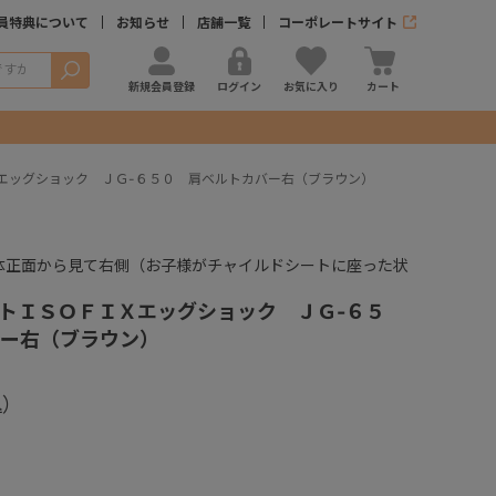
員特典について
お知らせ
店舗一覧
コーポレートサイト
検索
新規会員登録
ログイン
お気に入り
カート
エッグショック ＪＧ-６５０ 肩ベルトカバー右（ブラウン）
体正面から見て右側（お子様がチャイルドシートに座った状
）
トＩＳＯＦＩＸエッグショック ＪＧ-６５
ー右（ブラウン）