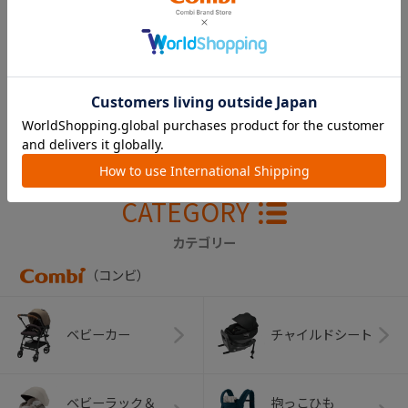
【販売終了】ゴカ
ル ４キャス ｃｏ
ｍｐａｃｔ エッグ
ショックＨＨ 幌
（アドミラルグレ
ー）
￥14,300
CATEGORY
カテゴリー
（コンビ）
ベビーカー
チャイルドシート
ベビーラック＆
抱っこひも