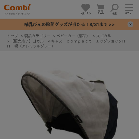
メニュー
お気に入り
カート
検索
哺乳びんの除菌グッズが当たる！8/31まで >>
×
トップ
>
製品カテゴリー
>
ベビーカー（部品）
>
スゴカル
>
【販売終了】ゴカル ４キャス ｃｏｍｐａｃｔ エッグショックＨ
+
Ｈ 幌（アドミラルグレー）
+
+
+