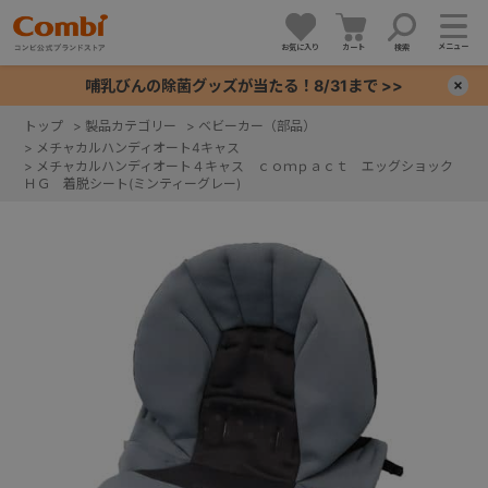
メニュー
お気に入り
カート
検索
哺乳びんの除菌グッズが当たる！8/31まで >>
×
トップ
>
製品カテゴリー
>
ベビーカー（部品）
>
メチャカルハンディオート4キャス
+
>
メチャカルハンディオート４キャス ｃｏｍｐａｃｔ エッグショック
ＨＧ 着脱シート(ミンティーグレー)
+
+
+