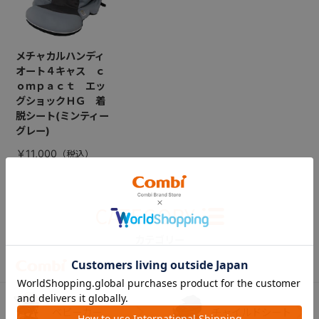
メチャカルハンディ
オート４キャス ｃ
ｏｍｐａｃｔ エッ
グショックＨＧ 着
脱シート(ミンティー
グレー)
￥11,000
CATEGORY
カテゴリー
（コンビ）
ベビーカー
チャイルドシート