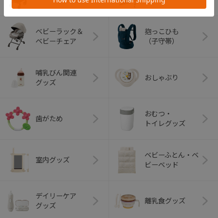
ベビーラック＆
抱っこひも
ベビーチェア
（子守帯）
哺乳びん関連
おしゃぶり
グッズ
おむつ・
歯がため
トイレグッズ
ベビーふとん・ベ
室内グッズ
ビーベッド
デイリーケア
離乳食グッズ
グッズ