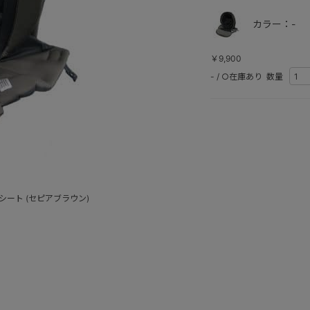
カラー：-
￥9,900
-
/
○在庫あり
数量
ート (セピアブラウン)