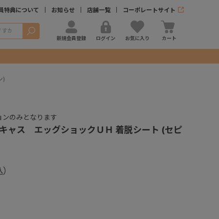
員特典について
お知らせ
店舗一覧
コーポレートサイト
検索
新規会員登録
ログイン
お気に入り
カート
)
ョンのみとなります
キャス エッグショックＵＨ 着脱シート (セピ