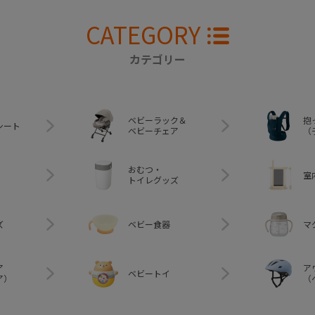
CATEGORY
カテゴリー
ベビーラック＆
抱
シート
ベビーチェア
（
おむつ・
室
トイレグッズ
ズ
ベビー食器
マ
ア
ア
ベビートイ
ア）
（