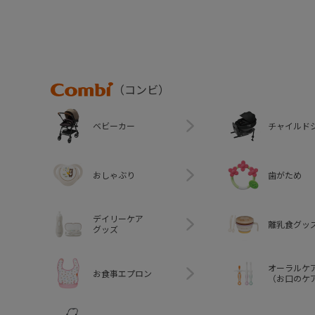
Combi
（コンビ）
ベビーカー
チャイルド
おしゃぶり
歯がため
デイリーケア
離乳食グッ
グッズ
オーラルケ
お食事エプロン
（お口のケ