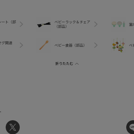
シート（部
ベビーラック＆チェア
室
（部品）
マグ関連
ベビー食器（部品）
ベ
ト