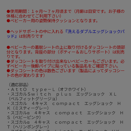
●使用期間：１ヶ月～７ヶ月頃まで（月齢は目安です。お子様の
体格に合わせてご利用下さい）
●ベビーカー用の姿勢保持クッションとなります。
●ヘッドサポートの中に入れる
『洗えるダブルエッグショックパ
ッド』
は別売りです
●ベビーカーの着脱シートの上に取り付けるダッコシートの頭部
分となります。背座の部分（ボティー＆おしりサポート）は別売
りです。
●ダッコシートを取り付け出来ないベビーカーもございます。必
ずベビーカー後脚パイプに貼っている製品名をご確認下さい。
●ダッコシートの色は数色ございます（製品によってダッコシー
トの色が変わります）
（適応部品）
・ＡｔｔＯ ｔｙｐｅ－Ｌ（オフホワイト）
・スゴカルＳｗｉｔｃｈ ｐｌｕｓ エッグショック ＸＬ
（ペルフィットグリージョ）
・スゴカル ４キャス ｃｏｍｐａｃｔ エッグショック Ｈ
Ｋ（ミスティーグレー）
・スゴカルα ４キャス ｃｏｍｐａｃｔ エッグショック Ｈ
Ｓ（ベビーピンク）
・スゴカルα ４キャス ｃｏｍｐａｃｔ エッグショック Ｈ
Ｔ（ヘリンボングレー）