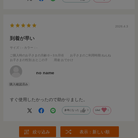
2026.4.3
到着が早い
サイズ：-
カラー：-
ご購入時のお子さまの月齢
:0～3カ月頃
お子さまのご利用時期
:ねんね
お子さまの性別
:おとこの子
用途
:おでかけ
no name
すぐ使用したかったので助かりました。
参考になった
0
Like!
1
絞り込み
表示：新しい順