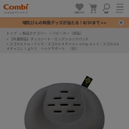
メニュー
お気に入り
カート
検索
哺乳びんの除菌グッズが当たる！8/31まで >>
×
トップ
>
製品カテゴリー
>
ベビーカー（部品）
>
【共通部品】ダッコシート・エッグショックパッド
+
>
スゴカルＳｗｉｔｃｈ／スゴカル４キャスｃｏｍｐａｃｔ／スゴカルα
４キャスＬｉｇｈｔ ヘッドサポート （灰）
+
+
+