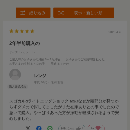
絞り込み
表示：新しい順
2026.4.4
2年半前購入の
サイズ：-
カラー：-
ご購入時のお子さまの月齢
:0～3カ月頃
お子さまのご利用時期
:ねんね
お子さまの性別
:おんなの子
用途
:おでかけ
レンジ
年代:
30代
性別:
女性
スゴカルαライトエッグショック axのなぜか頭部分が見つか
らずダメ元で探してましたがまだ在庫ありとの事でしたので
急いで購入。やっぱりあった方が振動が軽減されるようで安
心しました。
参考になった
0
Like!
1