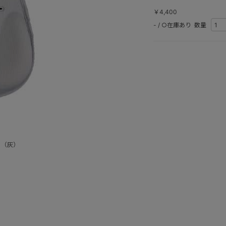
￥4,400
-
/
○在庫あり
数量
ト（灰）