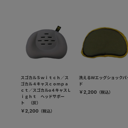
スゴカルＳｗｉｔｃｈ／ス
洗えるＷエッグショックパ
ゴカル４キャスｃｏｍｐａ
ド
ｃｔ／スゴカルα４キャスＬ
￥2,200
ｉｇｈｔ ヘッドサポー
ト （灰）
￥2,200