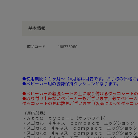
基本情報
商品コード
168775050
●使用期間：１ヶ月～（※月齢は目安です。お子様の体格に
●ベビーカー用の姿勢保持クッションとなります。
●ベビーカーの着脱シートの上に取り付けるダッコシート
●取り付け出来ないベビーカーもございます。必ずベビーカ
ダッコシートの色は数色ございます（製品によってダッコ
（適応部品）
・ＡｔｔＯ ｔｙｐｅ－Ｌ（オフホワイト）
・スゴカル ４キャス ｃｏｍｐａｃｔ エッグショック
・スゴカルα ４キャス ｃｏｍｐａｃｔ エッグショック
・スゴカルα ４キャス ｃｏｍｐａｃｔ エッグショック
・スゴカル ４キャス エアー エッグショック ＨＫ（