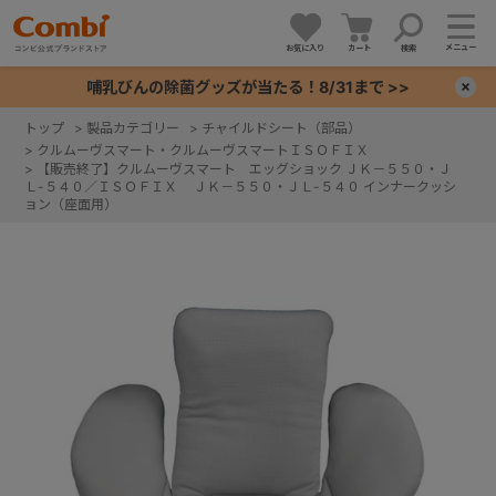
メニュー
お気に入り
カート
検索
哺乳びんの除菌グッズが当たる！8/31まで >>
×
トップ
>
製品カテゴリー
>
チャイルドシート（部品）
>
クルムーヴスマート・クルムーヴスマートＩＳＯＦＩＸ
+
>
【販売終了】クルムーヴスマート エッグショック ＪＫ－５５０・Ｊ
Ｌ-５４０／ＩＳＯＦＩＸ ＪＫ－５５０・ＪＬ-５４０ インナークッシ
ョン（座面用）
+
+
+