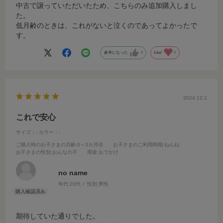
中古で譲っていただいたため、こちらのみ追加購入しまし
た。
低月齢のときは、これがないと泣くのであってよかったで
す。
参考になった
0
Like!
0
2024.12.1
これで安心
サイズ：-
カラー：-
ご購入時のお子さまの月齢
:0～3カ月頃
お子さまのご利用時期
:ねんね
お子さまの性別
:おんなの子
用途
:おでかけ
no name
年代:
20代
性別:
男性
期待していた通りでした。