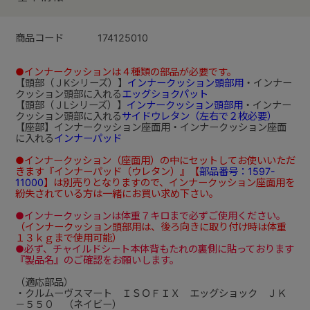
商品コード
174125010
●インナークッションは４種類の部品が必要です。
【頭部（ＪKシリーズ）】
インナークッション頭部用
・インナー
クッション頭部に入れる
エッグショクパット
【頭部（ＪLシリーズ）】
インナークッション頭部用
・インナー
クッション頭部に入れる
サイドウレタン（左右で２枚必要）
【座部】インナークッション座面用・インナークッション座面
に入れる
インナーパッド
●インナークッション（座面用）の中にセットしてお使いいただ
きます『インナーパッド（ウレタン）』【
部品番号：1597-
11000
】は別売りとなりますので、インナークッション座面用を
紛失されている方は一緒にお買い求め下さい。
●インナークッションは体重７キロまで必ずご使用ください。
（インナークッション頭部用は、後ろ向きに取り付け時は体重
１３ｋｇまで使用可能）
●必ず、チャイルドシート本体背もたれの裏側に貼っております
『製品名』のご確認をお願いします。
（適応部品）
・クルムーヴスマート ＩＳＯＦＩＸ エッグショック ＪＫ
－５５０ （ネイビー）