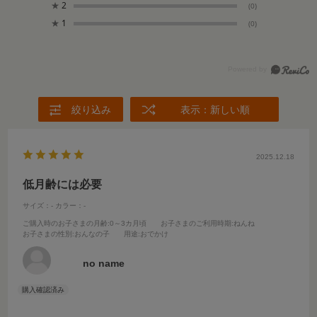
★
2
(0)
★
1
(0)
絞り込み
表示：新しい順
2025.12.18
低月齢には必要
サイズ：-
カラー：-
ご購入時のお子さまの月齢
:0～3カ月頃
お子さまのご利用時期
:ねんね
お子さまの性別
:おんなの子
用途
:おでかけ
no name