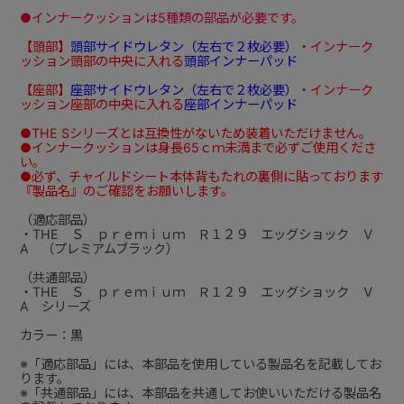
●インナークッションは5種類の部品が必要です。
【頭部】
頭部サイドウレタン（左右で２枚必要）
・インナーク
ッション頭部の中央に入れる
頭部インナーパッド
【座部】
座部サイドウレタン（左右で２枚必要）
・インナーク
ッション座部の中央に入れる
座部インナーパッド
●THE Sシリーズとは互換性がないため装着いただけません。
●インナークッションは身長65ｃｍ未満まで必ずご使用くださ
い。
●必ず、チャイルドシート本体背もたれの裏側に貼っております
『製品名』のご確認をお願いします。
（適応部品）
・THE Ｓ ｐｒｅｍｉｕｍ Ｒ１２９ エッグショック Ｖ
A （プレミアムブラック）
（共通部品）
・THE Ｓ ｐｒｅｍｉｕｍ Ｒ１２９ エッグショック Ｖ
A シリーズ
カラー：黒
※「適応部品」には、本部品を使用している製品名を記載してお
ります。
※「共通部品」には、本部品を共通してお使いいただける製品名