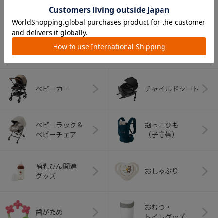
CATEGORY
カテゴリー
（コンビ）
ベビーカー
チャイルドシート
ベビーラック＆
抱っこひも
ベビーチェア
（子守帯）
哺乳びん関連
おしゃぶり
グッズ
おむつ・
歯がため
トイレグッズ