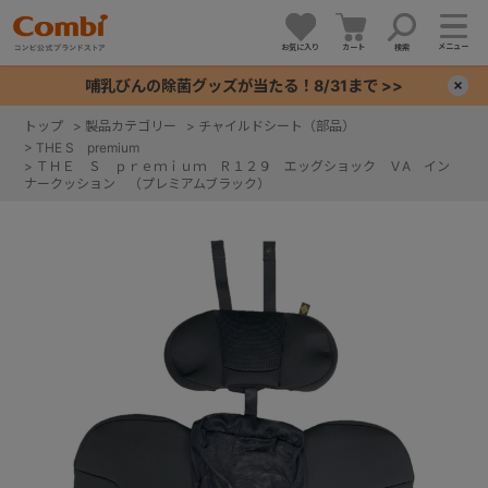
メニュー
お気に入り
カート
検索
哺乳びんの除菌グッズが当たる！8/31まで >>
×
トップ
>
製品カテゴリー
>
チャイルドシート（部品）
>
THE S premium
+
>
ＴＨＥ Ｓ ｐｒｅｍｉｕｍ Ｒ１２９ エッグショック ＶA イン
ナークッション （プレミアムブラック）
+
+
+