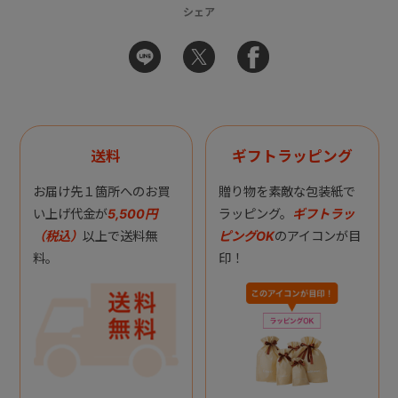
シェア
送料
ギフトラッピング
お届け先１箇所へのお買
贈り物を素敵な包装紙で
い上げ代金が
5,500円
ラッピング。
ギフトラッ
（税込）
以上で送料無
ピングOK
のアイコンが目
料。
印！