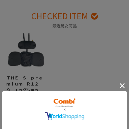
CHECKED ITEM
最近見た商品
ＴＨＥ Ｓ ｐｒｅ
ｍｉｕｍ Ｒ１２
９ エッグショッ
ク ＶA インナーク
ッション （プレミ
アムブラック）
￥11,000