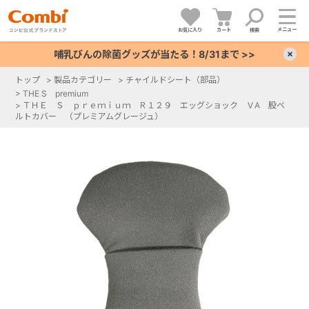
メニュー
お気に入り
カート
検索
哺乳びんの除菌グッズが当たる！8/31まで >>
×
トップ
>
製品カテゴリー
>
チャイルドシート（部品）
>
THE S premium
+
>
ＴＨＥ Ｓ ｐｒｅｍｉｕｍ Ｒ１２９ エッグショック ＶA 股ベ
ルトカバー （プレミアムグレージュ）
+
+
+