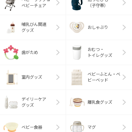
ベビーチェア
（子守帯）
哺乳びん関連
おしゃぶり
グッズ
おむつ・
歯がため
トイレグッズ
ベビーふとん・ベ
室内グッズ
ビーベッド
デイリーケア
離乳食グッズ
グッズ
ベビー食器
マグ