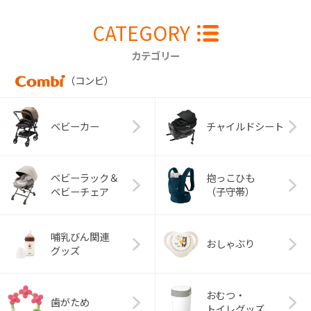
CATEGORY
カテゴリー
（コンビ）
ベビーカー
チャイルドシート
ベビーラック＆
抱っこひも
ベビーチェア
（子守帯）
哺乳びん関連
おしゃぶり
グッズ
おむつ・
歯がため
トイレグッズ