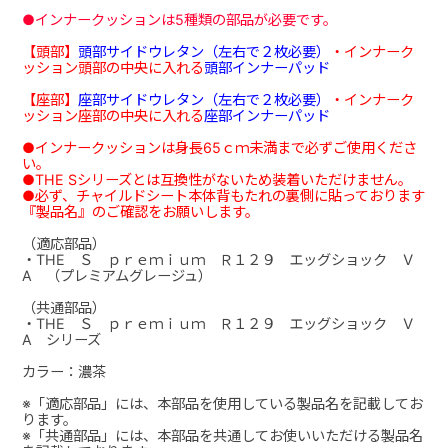
●インナークッションは5種類の部品が必要です。
【頭部】
頭部サイドウレタン（左右で２枚必要）
・インナーク
ッション頭部の中央に入れる
頭部インナーパッド
【座部】
座部サイドウレタン（左右で２枚必要）
・インナーク
ッション座部の中央に入れる
座部インナーパッド
●インナークッションは身長65ｃｍ未満まで必ずご使用くださ
い。
●THE Sシリーズとは互換性がないため装着いただけません。
●必ず、チャイルドシート本体背もたれの裏側に貼っております
『製品名』のご確認をお願いします。
（適応部品）
・THE Ｓ ｐｒｅｍｉｕｍ Ｒ１２９ エッグショック Ｖ
A （プレミアムグレージュ）
（共通部品）
・THE Ｓ ｐｒｅｍｉｕｍ Ｒ１２９ エッグショック Ｖ
A シリーズ
カラー：濃茶
※「適応部品」には、本部品を使用している製品名を記載してお
ります。
※「共通部品」には、本部品を共通してお使いいただける製品名