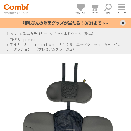
メニュー
お気に入り
カート
検索
哺乳びんの除菌グッズが当たる！8/31まで >>
×
トップ
>
製品カテゴリー
>
チャイルドシート（部品）
>
THE S premium
+
>
ＴＨＥ Ｓ ｐｒｅｍｉｕｍ Ｒ１２９ エッグショック ＶA イン
ナークッション （プレミアムグレージュ）
+
+
+