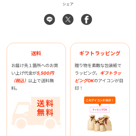
シェア
送料
ギフトラッピング
お届け先１箇所へのお買
贈り物を素敵な包装紙で
い上げ代金が
5,500円
ラッピング。
ギフトラッ
（税込）
以上で送料無
ピングOK
のアイコンが目
料。
印！