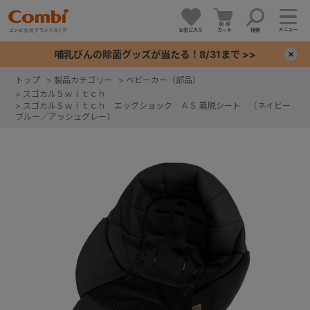
メニュー
お気に入り
カート
検索
哺乳びんの除菌グッズが当たる！8/31まで >>
×
トップ
>
製品カテゴリー
>
ベビーカー（部品）
>
スゴカルＳｗｉｔｃｈ
+
>
スゴカルＳｗｉｔｃｈ エッグショック ＡＳ 着脱シート （ネイビー
ブルー／アッシュグレー）
+
+
+