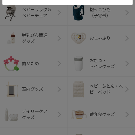
ベビーラック＆
抱っこひも
ベビーチェア
（子守帯）
哺乳びん関連
おしゃぶり
グッズ
おむつ・
歯がため
トイレグッズ
ベビーふとん・ベ
室内グッズ
ビーベッド
デイリーケア
離乳食グッズ
グッズ