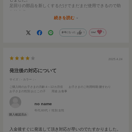
足回りの部品を新しくするだけでまだまだ使用できるので助
かります。
一般家庭ではこのタイプは需要がないのかどこを探しても見
続きを読む
つからず困っていたので廃盤にならないようおねがいしたい
です。
参考になった
1
Like!
1
もう1台あるのでそれも足回りを新しくする予定です。
2025.4.24
発注後の対応について
サイズ：-
カラー：-
ご購入時のお子さまの月齢
:4～12カ月頃
お子さまのご利用時期
:腰すわり
お子さまの性別
:おとこの子
用途
:お食事
no name
年代:
60代
性別:
女性
入金後すぐに発送して頂き対応が早いのでたすかりました。