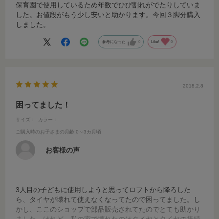
保育園で使用しているため年数でひび割れがでたりしていま
した。お値段がもう少し安いと助かります。今回３脚分購入
しました。
参考になった
0
Like!
0
2018.2.8
困ってました！
サイズ：-
カラー：-
ご購入時のお子さまの月齢
:0～3カ月頃
お客様の声
3人目の子どもに使用しようと思ってロフトから降ろした
ら、タイヤが壊れて使えなくなってたので困ってました。し
かし、ここのショップで部品販売されてたのでとても助かり