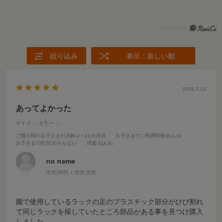
絞り込み
表示：新しい順
2026.5.13
あってよかった
サイズ：-
カラー：-
ご購入時のお子さまの月齢
:4～12カ月頃
お子さまのご利用時期
:ねんね
お子さまの性別
:わからない
用途
:ねんね
no name
年代:
50代
性別:
女性
園で使用しているラックの足のプラスチック部分がひび割れ
て同じラックを探していたところ部品がある事を見つけ購入
しました。