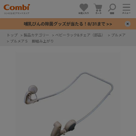
メニュー
お気に入り
カート
検索
哺乳びんの除菌グッズが当たる！8/31まで >>
×
トップ
>
製品カテゴリー
>
ベビーラック&チェア（部品）
>
プルメア
>
プルメアＳ 脚組み上がり
+
+
+
+