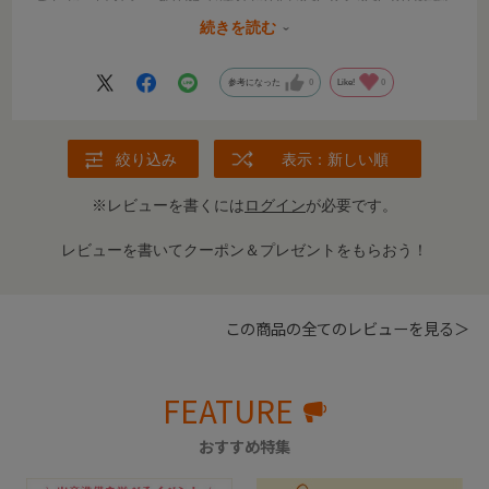
ました。けれど、私の家で壊れたのはタイヤとタイヤの接続
部分だけだったので、その部分だけの販売をして頂ければ、
続きを読む
もっとお安く済んだのかなと思いました。
参考になった
0
Like!
0
絞り込み
表示：新しい順
※レビューを書くには
ログイン
が必要です。
レビューを書いてクーポン＆プレゼントをもらおう！
この商品の全てのレビューを見る＞
FEATURE
おすすめ特集