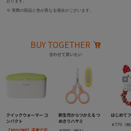
おります。
※ 実際の部品と色が異なる場合がございます。
BUY TOGETHER
合わせて買いたい
クイックウォーマー コ
新生児からつかえる つ
はじめて
ンパクト
めきりハサミ
￥770
【30%OFF】子育て応
￥990