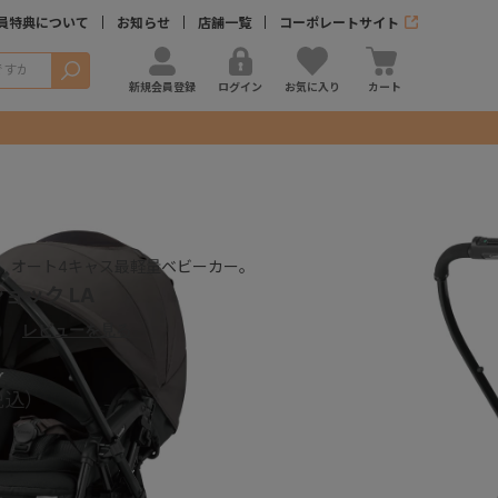
員特典について
お知らせ
店舗一覧
コーポレートサイト
検索
新規会員登録
ログイン
お気に入り
カート
、オート4キャス最軽量ベビーカー。
ョック LA
）
レビューを見る