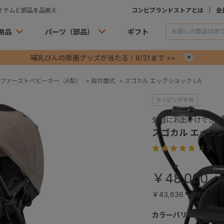
イテムと部品を品揃え
コンビブランドストアとは
会
用品
パーツ（部品）
ギフト
哺乳びんの除菌グッズが当たる！8/31まで >>
×
ファーストベビーカー（A型）
>
両対面式
>
スゴカル エッグショック LA
気軽にお出かけできる
スゴカル エッグシ
4.9
（9
￥48,000
￥43,636（税抜）
カラーバリエーション