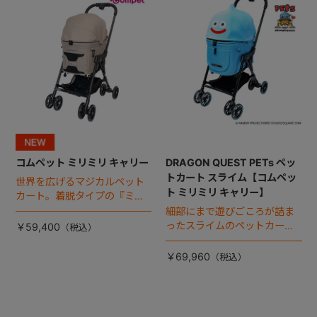
コムペット ミリミリ キャリー
DRAGON QUEST PETs ペッ
トカート スライム【コムペッ
世界を広げるマジカルペット
ト ミリミリ キャリー】
カート。着脱タイプの『ミリ
ミリ キャリー』 からアースカ
細部にまで遊びごころが詰ま
ラーが登場！
ったスライムのペットカー
￥59,400
ト。
￥69,960