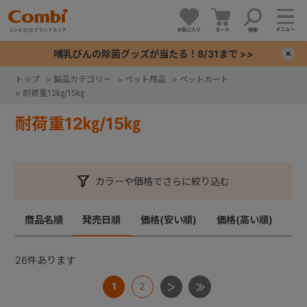
メニュー
お気に入り
カート
検索
哺乳びんの除菌グッズが当たる！8/31まで >>
×
トップ
>
製品カテゴリー
>
ペット用品
>
ペットカート
>
耐荷重12㎏/15㎏
+
耐荷重12㎏/15㎏
+
+
カラーや価格でさらに絞り込む
+
商品名順
発売日順
価格(安い順)
価格(高い順)
26
件あります
1
2