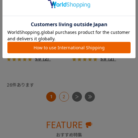
コムペット ミリミリライト ア
コムペット ミリミリライト ア
ルファ
ルファ
新色登場！幌はファスナー式
新色登場！幌はファスナー式
でラクラク開閉でき、ワンち
でラクラク開閉でき、ワンち
ゃんやネコちゃんの抜け出し
ゃんやネコちゃんの抜け出し
を防止！キャリー部前面にメ
を防止！キャリー部前面にメ
￥39,600
￥39,600
ッシュがプラスされた通気性
ッシュがプラスされた通気性
5.0
（2）
5.0
（2）
抜群の「ミリミリライト」シ
抜群の「ミリミリライト」シ
リーズです。
リーズです。
26
件あります
1
2
FEATURE
おすすめ特集