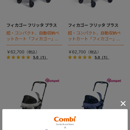
フィカゴー フリッタ プラス
フィカゴー フリッタ プラス
超・コンパクト、自動収納ペ
超・コンパクト、自動収納ペ
ットカート「フィカゴー」に
ットカート「フィカゴー」に
キャビン着脱タイプが新登
キャビン着脱タイプが新登
場！
場！
￥62,700
￥62,700
5.0
（1）
5.0
（1）