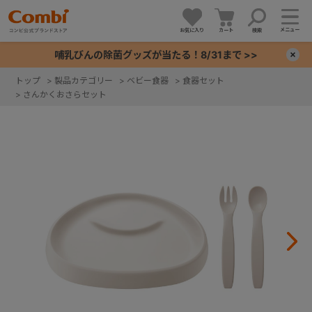
メニュー
お気に入り
カート
検索
哺乳びんの除菌グッズが当たる！8/31まで >>
×
トップ
>
製品カテゴリー
>
ベビー食器
>
食器セット
>
さんかくおさらセット
+
+
+
+