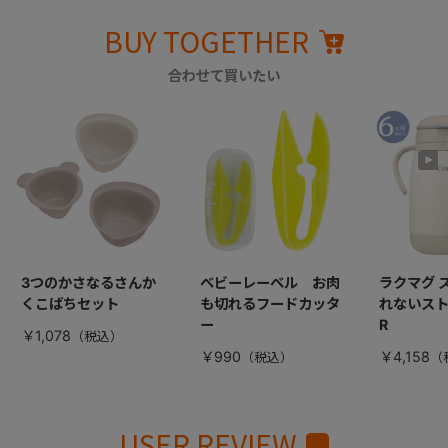
BUY TOGETHER
合わせて買いたい
3つのかさなるさんか
ベビーレーベル お肉
ラクマグ 
くこばちセット
も切れるフードカッタ
れないストロ
ー
R
￥1,078
￥990
￥4,158
USER REVIEW