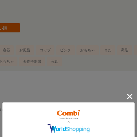
い順
容器
お風呂
コップ
ピンク
おもちゃ
まだ
満足
おもちゃ
著作権期限
写真
まのご利用時期
:はいはい