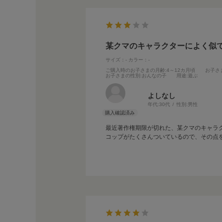
某クマのキャラクターによく似
サイズ：-
カラー：-
ご購入時のお子さまの月齢
:4～12カ月頃
お子さ
お子さまの性別
:おんなの子
用途
:遊ぶ
よしなし
年代:
30代
性別:
男性
最近著作権期限が切れた、某クマのキャラ
コップがたくさんついているので、その点