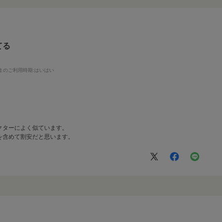
てる
まのご利用時期
:はいはい
クターによく似ています。
を含めて割安だと思います。