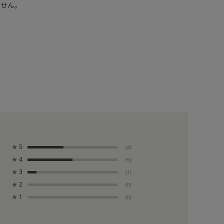
ません。
★
5
(4)
★
4
(5)
★
3
(1)
★
2
(0)
★
1
(0)