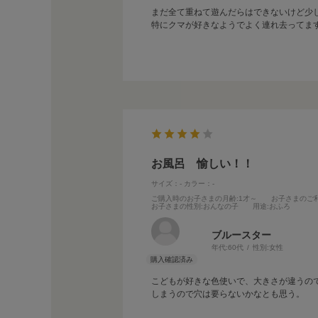
まだ全て重ねて遊んだらはできないけど少
特にクマが好きなようでよく連れ去ってま
お風呂 愉しい！！
サイズ：-
カラー：-
ご購入時のお子さまの月齢
:1才～
お子さまのご
お子さまの性別
:おんなの子
用途
:おふろ
ブルースター
年代:
60代
性別:
女性
こどもが好きな色使いで、大きさが違うの
しまうので穴は要らないかなとも思う。