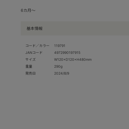
6カ月～
基本情報
コード／カラー
119791
JANコード
4972990197915
サイズ
W120×D120×H480mm
重量
290g
発売日
2024/8/9