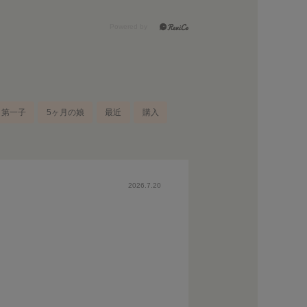
第一子
5ヶ月の娘
最近
購入
2026.7.20