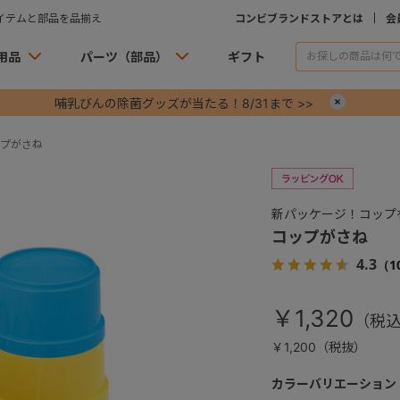
イテムと部品を品揃え
コンビブランドストアとは
会
用品
パーツ（部品）
ギフト
哺乳びんの除菌グッズが当たる！8/31まで >>
×
プがさね
新パッケージ！コップ
コップがさね
4.3
（1
￥1,320
￥1,200（税抜）
カラーバリエーション