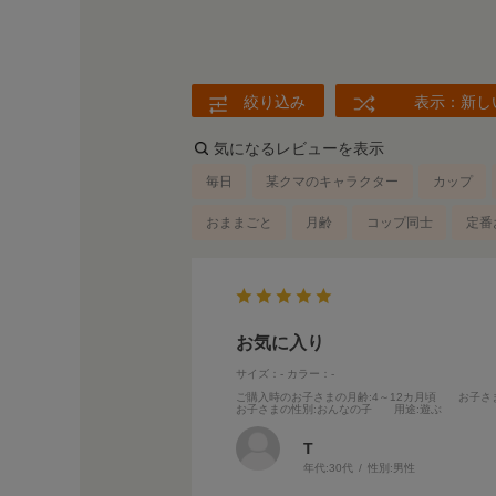
絞り込み
表示：新し
気になるレビューを表示
毎日
某クマのキャラクター
カップ
おままごと
月齢
コップ同士
定番
お気に入り
サイズ：-
カラー：-
ご購入時のお子さまの月齢
:4～12カ月頃
お子さ
お子さまの性別
:おんなの子
用途
:遊ぶ
T
年代:
30代
性別:
男性