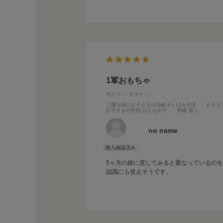
1軍おもちゃ
サイズ：-
カラー：-
ご購入時のお子さまの月齢
:4～12カ月頃
お子さ
お子さまの性別
:おんなの子
用途
:遊ぶ
no name
5ヶ月の娘に渡してみると重なっているの
認識にも使えそうです。