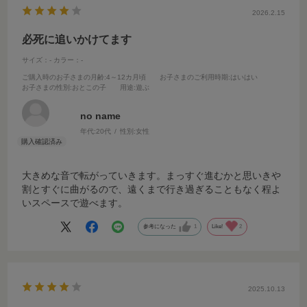
2026.2.15
必死に追いかけてます
サイズ：-
カラー：-
ご購入時のお子さまの月齢
:4～12カ月頃
お子さまのご利用時期
:はいはい
お子さまの性別
:おとこの子
用途
:遊ぶ
no name
年代:
20代
性別:
女性
大きめな音で転がっていきます。まっすぐ進むかと思いきや
割とすぐに曲がるので、遠くまで行き過ぎることもなく程よ
いスペースで遊べます。
参考になった
1
Like!
2
2025.10.13