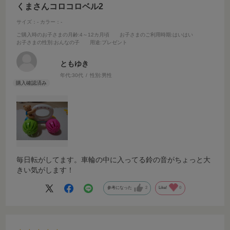
くまさんコロコロベル2
サイズ：-
カラー：-
ご購入時のお子さまの月齢
:4～12カ月頃
お子さまのご利用時期
:はいはい
お子さまの性別
:おんなの子
用途
:プレゼント
ともゆき
年代:
30代
性別:
男性
毎日転がしてます。車輪の中に入ってる鈴の音がちょっと大
きい気がします！
参考になった
2
Like!
0