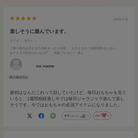
2026.4.11
楽しそうに遊んでいます。
サイズ：-
カラー：-
ご購入時のお子さまの月齢
:4～12カ月頃
お子さまのご利用時期
:はいはい
お子さまの性別
:おんなの子
用途
:プレゼント,遊ぶ
no name
最初はなんだこれって顔していたけど、毎日おもちゃを見て
いると、1週間程経過し今では毎日ジャラジャラ遊んで楽し
そうです。今ではおもちゃの必須アイテムになりました。
参考になった
1
Like!
3