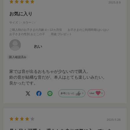
2025.8.9
お気に入り
サイズ：-
カラー：-
ご購入時のお子さまの月齢
:4～12カ月頃
お子さまのご利用時期
:はいはい
お子さまの性別
:おとこの子
用途
:プレゼント
れい
家では音が出るおもちゃが少ないので購入。
鈴の音が結構な音だが、本人はとても楽しいみたい。
良かったです。
参考になった
0
Like!
0
2025.5.26