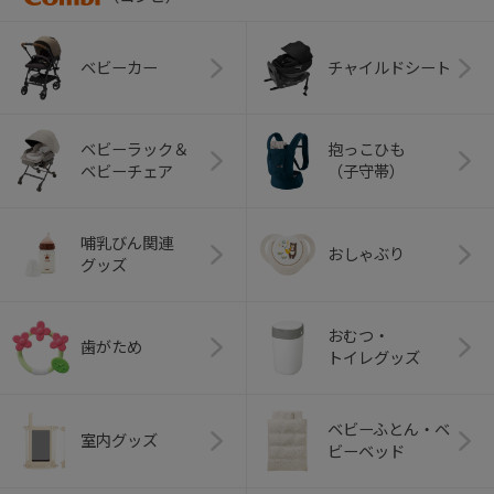
ベビーカー
チャイルドシート
ベビーラック＆
抱っこひも
ベビーチェア
（子守帯）
哺乳びん関連
おしゃぶり
グッズ
おむつ・
歯がため
トイレグッズ
ベビーふとん・ベ
室内グッズ
ビーベッド