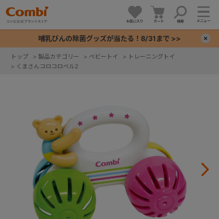
メニュー
お気に入り
カート
検索
哺乳びんの除菌グッズが当たる！8/31まで >>
×
トップ
>
製品カテゴリー
>
ベビートイ
>
トレーニングトイ
>
くまさんコロコロベル2
+
+
+
+