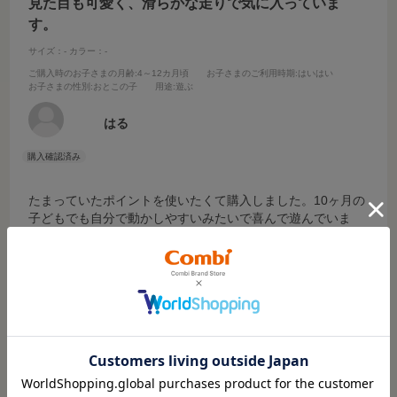
見た目も可愛く、滑らかな走りで気に入っていま
す。
サイズ：-
カラー：-
ご購入時のお子さまの月齢
:4～12カ月頃
お子さまのご利用時期
:はいはい
お子さまの性別
:おとこの子
用途
:遊ぶ
はる
たまっていたポイントを使いたくて購入しました。10ヶ月の
子どもでも自分で動かしやすいみたいで喜んで遊んでいま
す。思ったよりも軽く走りもよく、鈴の音も綺麗で親も気に
入っています。
参考になった
0
Like!
0
もっと見る