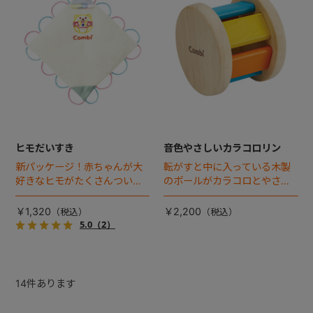
ヒモだいすき
音色やさしいカラコロリン
新パッケージ！赤ちゃんが大
転がすと中に入っている木製
好きなヒモがたくさんついた
のボールがカラコロとやさし
布製のトイ。
い木の音がします。色と音で
視覚や聴覚を刺激します。
￥1,320
￥2,200
5.0
（2）
14
件あります