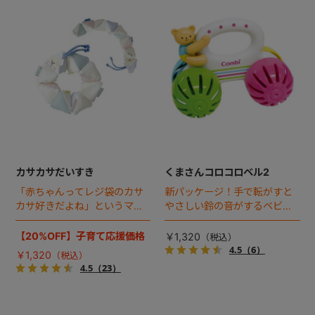
カサカサだいすき
くまさんコロコロベル2
「赤ちゃんってレジ袋のカサ
新パッケージ！手で転がすと
カサ好きだよね」というママ
やさしい鈴の音がするベビー
の声から生まれた、動かすた
トイ。
びにカサカサ音や鈴のリンリ
【20%OFF】子育て応援価格
￥1,320
ン音がするトイ。
4.5
（6）
￥1,320
4.5
（23）