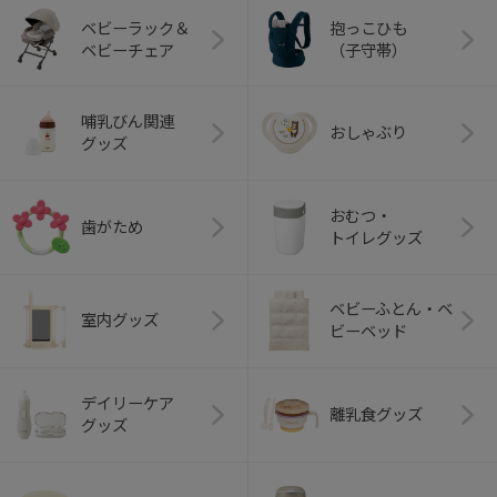
ベビーラック＆
抱っこひも
ベビーチェア
（子守帯）
哺乳びん関連
おしゃぶり
グッズ
おむつ・
歯がため
トイレグッズ
ベビーふとん・ベ
室内グッズ
ビーベッド
デイリーケア
離乳食グッズ
グッズ