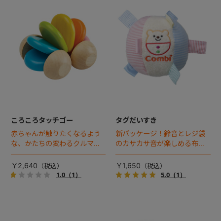
ころころタッチゴー
タグだいすき
赤ちゃんが触りたくなるよう
新パッケージ！鈴音とレジ袋
な、かたちの変わるクルマで
のカサカサ音が楽しめる布製
す。カラフルな車体はやわら
トイ。
かくかたちを変え、上から押
￥2,640
￥1,650
しても走り出します。
1.0
（1）
5.0
（1）