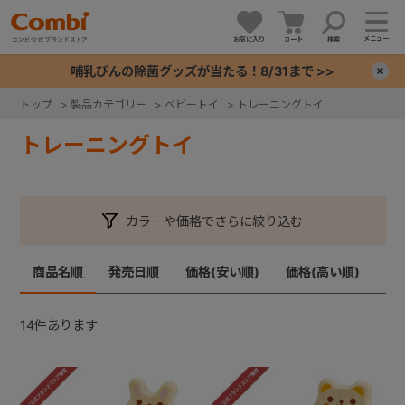
メニュー
お気に入り
カート
検索
哺乳びんの除菌グッズが当たる！8/31まで >>
×
トップ
>
製品カテゴリー
>
ベビートイ
>
トレーニングトイ
+
トレーニングトイ
+
カラーや価格でさらに絞り込む
+
商品名順
発売日順
価格(安い順)
価格(高い順)
+
14
件あります