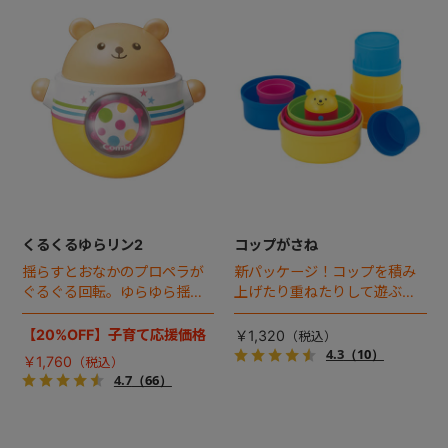
くるくるゆらリン2
コップがさね
揺らすとおなかのプロペラが
新パッケージ！コップを積み
ぐるぐる回転。ゆらゆら揺ら
上げたり重ねたりして遊ぶシ
して楽しい、奏でるローリ
ンプルなトイ。
ー。
【20%OFF】子育て応援価格
￥1,320
4.3
（10）
￥1,760
4.7
（66）