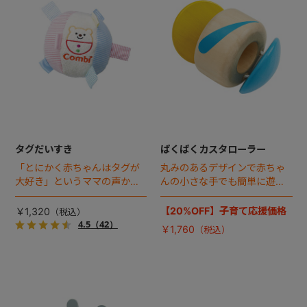
タグだいすき
ぱくぱくカスタローラー
「とにかく赤ちゃんはタグが
丸みのあるデザインで赤ちゃ
大好き」というママの声から
んの小さな手でも簡単に遊べ
生まれた、鈴音とレジ袋のカ
ます。優しく転がしてみると
サカサ音が楽しめる布製ト
左右のパーツがパクパク開い
【20%OFF】子育て応援価格
￥1,320
イ。
たり、閉じたりしてカスタネ
4.5
（42）
￥1,760
ットのような音がします。