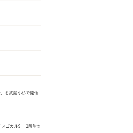
会」を武蔵小杉で開催
「スゴカルS」 2段階の