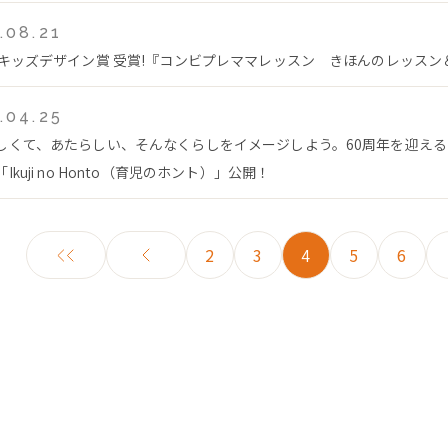
.08.21
回キッズデザイン賞 受賞!『コンビプレママレッスン きほんのレッス
.04.25
しくて、あたらしい、そんなくらしをイメージしよう。60周年を迎え
Ikuji no Honto（育児のホント）」公開！
2
3
4
5
6