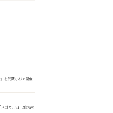
会」を武蔵小杉で開催
「スゴカルS」 2段階の