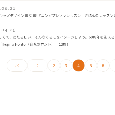
.08.21
回キッズデザイン賞 受賞!『コンビプレママレッスン きほんのレッス
.04.25
しくて、あたらしい、そんなくらしをイメージしよう。60周年を迎え
Ikuji no Honto（育児のホント）」公開！
2
3
4
5
6