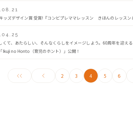
.08.21
回キッズデザイン賞 受賞!『コンビプレママレッスン きほんのレッス
.04.25
しくて、あたらしい、そんなくらしをイメージしよう。60周年を迎え
Ikuji no Honto（育児のホント）」公開！
2
3
4
5
6