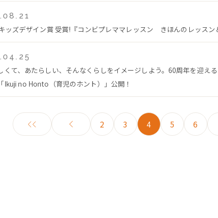
.08.21
回キッズデザイン賞 受賞!『コンビプレママレッスン きほんのレッス
.04.25
しくて、あたらしい、そんなくらしをイメージしよう。60周年を迎え
Ikuji no Honto（育児のホント）」公開！
2
3
4
5
6