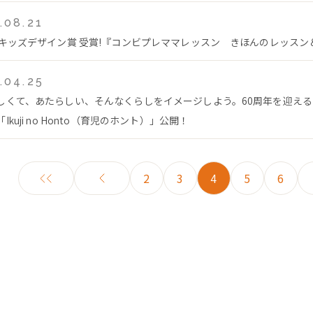
.08.21
回キッズデザイン賞 受賞!『コンビプレママレッスン きほんのレッス
.04.25
しくて、あたらしい、そんなくらしをイメージしよう。60周年を迎え
Ikuji no Honto（育児のホント）」公開！
2
3
4
5
6