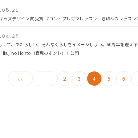
.08.21
回キッズデザイン賞 受賞!『コンビプレママレッスン きほんのレッス
.04.25
しくて、あたらしい、そんなくらしをイメージしよう。60周年を迎え
Ikuji no Honto（育児のホント）」公開！
2
3
4
5
6