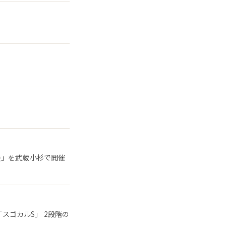
会」を武蔵小杉で開催
「スゴカルS」 2段階の