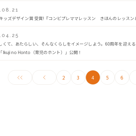
.08.21
回キッズデザイン賞 受賞!『コンビプレママレッスン きほんのレッス
.04.25
しくて、あたらしい、そんなくらしをイメージしよう。60周年を迎え
Ikuji no Honto（育児のホント）」公開！
2
3
4
5
6