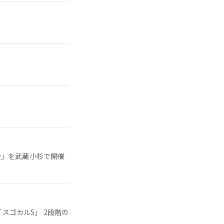
会」を武蔵小杉で開催
「スゴカルS」 2段階の