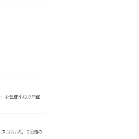
会」を武蔵小杉で開催
「スゴカルS」 2段階の