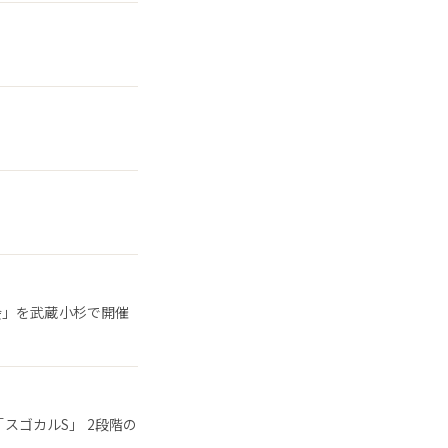
会」を武蔵小杉で開催
「スゴカルS」 2段階の