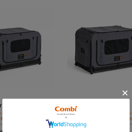
イーンＳ
フィカゴー クイーンＭ
ング」とセットならペットカート
「フィカゴー キング」とセットならペ
耐荷重30㎏の中～大型犬向けケ
としても使える、耐荷重50㎏の大型犬
が登場！