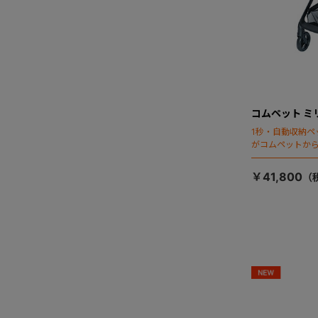
コムペット ミ
1秒・自動収納ペ
がコムペットか
￥41,800