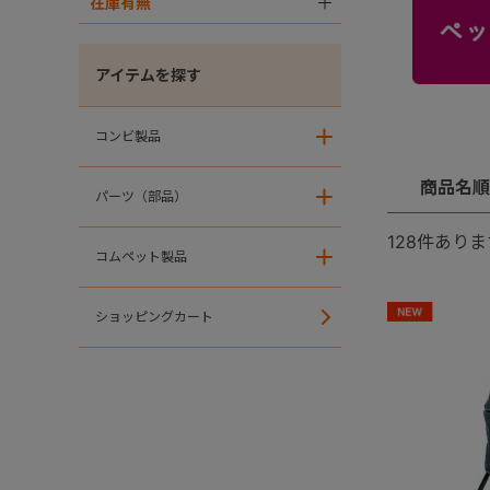
在庫有無
＋
アイテムを探す
コンビ製品
＋
商品名順
パーツ（部品）
＋
128
件ありま
コムペット製品
＋
ショッピングカート