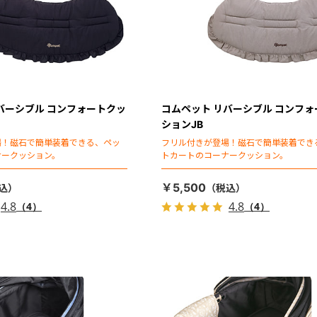
バーシブル コンフォートクッ
コムペット リバーシブル コンフ
ションJB
場！磁石で簡単装着できる、ペッ
フリル付きが登場！磁石で簡単装着でき
ナークッション。
トカートのコーナークッション。
￥5,500
4.8
4.8
（4）
（4）