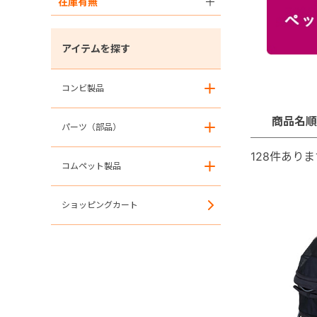
在庫有無
＋
アイテムを探す
コンビ製品
＋
商品名順
パーツ（部品）
＋
128
件ありま
コムペット製品
＋
ショッピングカート