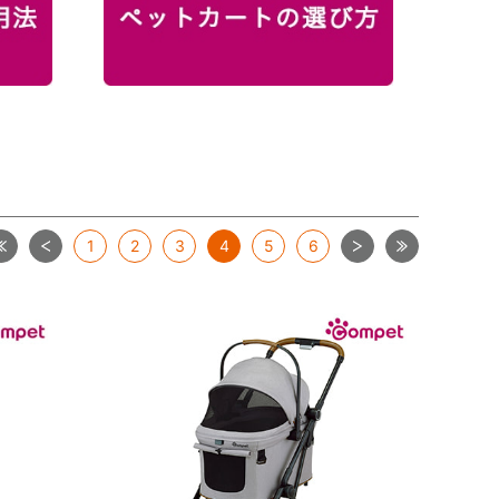
最初
前
次
最後
1
2
3
4
5
6