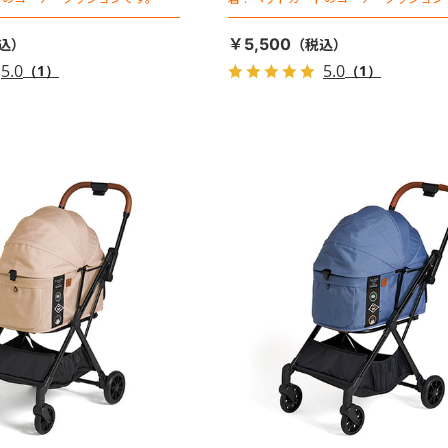
￥5,500
5.0
5.0
（1）
（1）