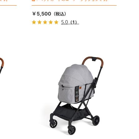
￥5,500
5.0
（1）