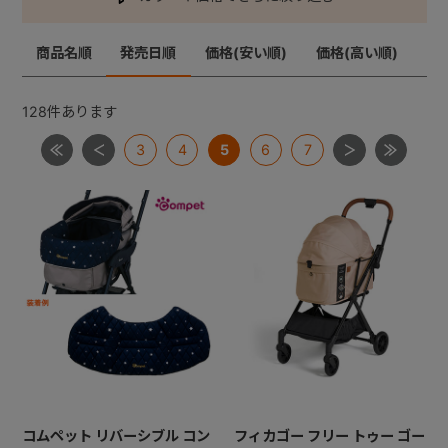
商品名順
発売日順
価格(安い順)
価格(高い順)
+
+
128
件あります
3
4
5
6
7
コムペット リバーシブル コン
フィカゴー フリー トゥー ゴー