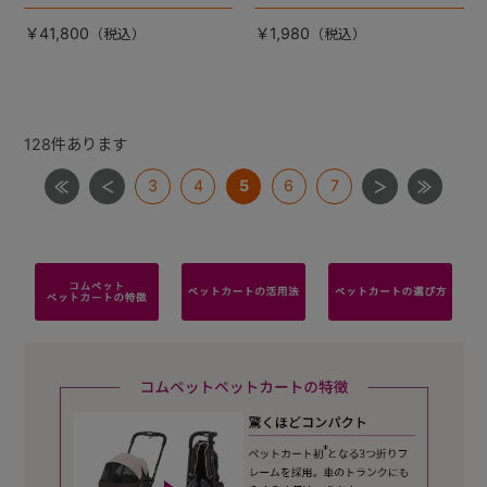
「FikaGO FREE TO GO」よ
で使う時、追加で必要なカー
り、プレミアムエディション
ト内専用リードフック。
￥41,800
￥1,980
モデルが新登場！
128
件あります
3
4
5
6
7