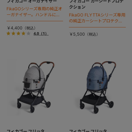
フィカゴー オーガナイザー
フィカゴー カーシートプロテ
クション
FikaGOシリーズ専用の純正オ
ーガナイザー。ハンドルにベ
FikaGO FLYTTAシリーズ専用
ルトを締めて留めるだけのカ
の純正カーシートプロテクシ
ンタン装着。
ョン。車のシートを保護しま
￥4,400
す。
4.0
（1）
￥5,500
フィカゴー フリッタ
フィカゴー フリッタ