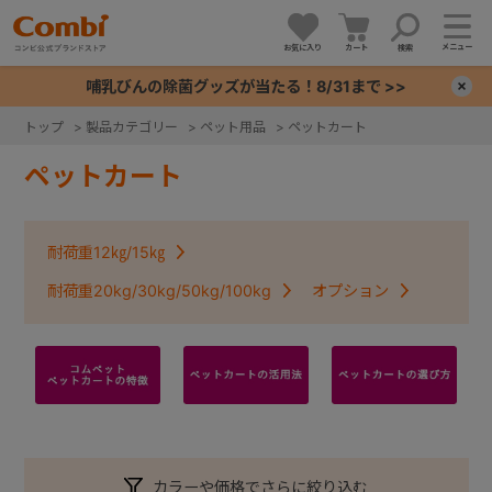
メニュー
お気に入り
カート
検索
哺乳びんの除菌グッズが当たる！8/31まで >>
×
トップ
>
製品カテゴリー
>
ペット用品
>
ペットカート
+
ペットカート
+
耐荷重12㎏/15㎏
+
耐荷重20kg/30kg/50kg/100kg
オプション
+
カラーや価格でさらに絞り込む