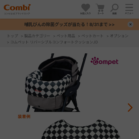
メニュー
お気に入り
カート
検索
哺乳びんの除菌グッズが当たる！8/31まで >>
×
トップ
>
製品カテゴリー
>
ペット用品
>
ペットカート
>
オプション
>
コムペット リバーシブルコンフォートクッションJD
+
+
+
+