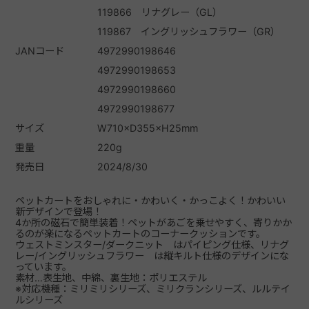
119866 リナグレー（GL）
119867 イングリッシュフラワー（GR）
JANコード
4972990198646
4972990198653
4972990198660
4972990198677
サイズ
W710×D355×H25mm
重量
220g
発売日
2024/8/30
ペットカートをおしゃれに・かわいく・かっこよく！かわいい
新デザインで登場！
4か所の磁石で簡単装着！ペットがあごを乗せやすく、寄りかか
るのが楽になるペットカートのコーナークッションです。
ウェストミンスター/ダークニット はパイピング仕様、リナグ
レー/イングリッシュフラワー は縦キルト仕様のデザインにな
っています。
素材…表生地、中綿、裏生地：ポリエステル
※対応機種：ミリミリシリーズ、ミリクランシリーズ、ルルテイ
ルシリーズ