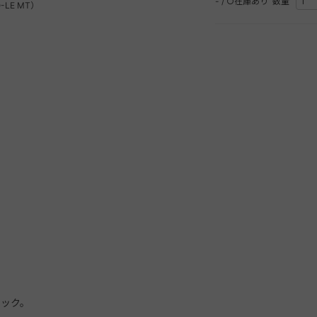
-
/
○在庫あり
数量
-LE MT）
フック。