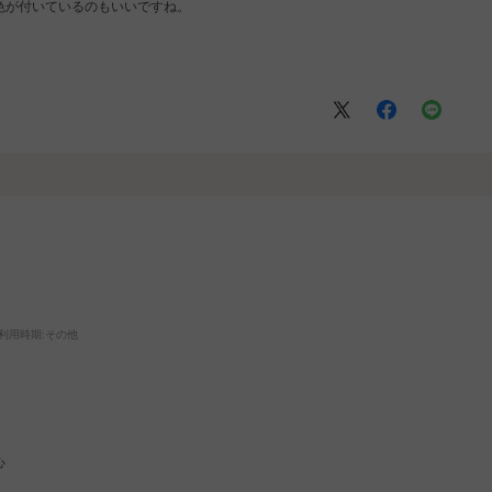
色が付いているのもいいですね。
利用時期
:その他
心