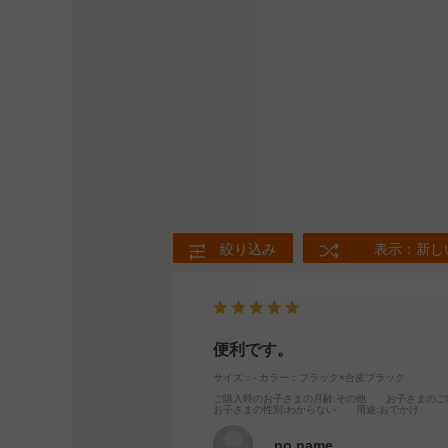
絞り込み
表示：新し
便利です。
サイズ：-
カラー：ブラック×合皮ブラック
ご購入時のお子さまの月齢
:その他
お子さまのご
お子さまの性別
:わからない
用途
:おでかけ
no name