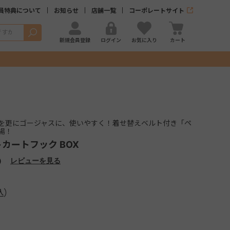
員特典について
お知らせ
店舗一覧
コーポレートサイト
検索
新規会員登録
ログイン
お気に入り
カート
を更にゴージャスに、使いやすく！着せ替えベルト付き「ペ
場！
カートフック BOX
）
レビューを見る