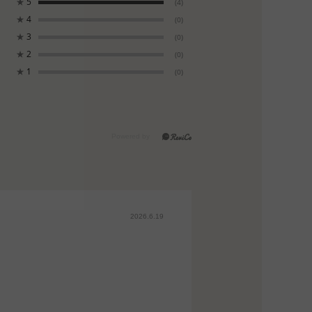
★
5
(4)
★
4
(0)
★
3
(0)
★
2
(0)
★
1
(0)
2026.6.19