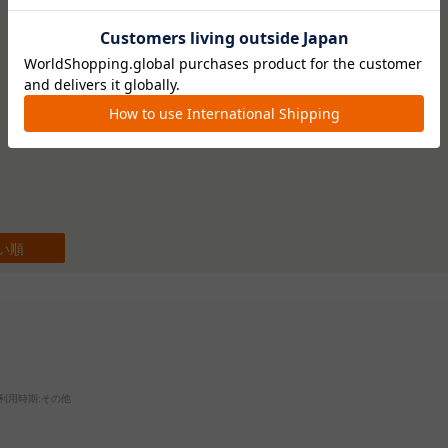
5.0
4
レビュー件数：
件
い順
利用時期
:その他