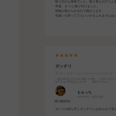
取り付けも簡単でした。取り替えのデニム
早速、カ-トに取り付けました。
荷物が掛けられるので助かります。
色違いも持っててもいいかもしれませんね♪
ガッチリ
サイズ：-
カラー：ピンクゴールド×トリコロール
ご購入時のお子さまの月齢
:その他
お子さまのご
お子さまの性別
:おんなの子
用途
:おでかけ
ももっち
年代:
50代
性別:
女性
カートの持ち手にガッチリと止められて安