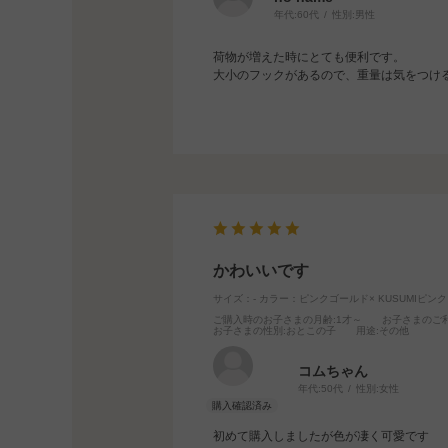
年代:
60代
性別:
男性
荷物が増えた時にとても便利です。
大小のフックがあるので、重量は気をつけ
かわいいです
サイズ：-
カラー：ピンクゴールド× KUSUMIピンク
ご購入時のお子さまの月齢
:1才～
お子さまのご
お子さまの性別
:おとこの子
用途
:その他
コムちゃん
年代:
50代
性別:
女性
初めて購入しましたが色が凄く可愛です