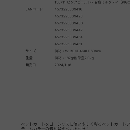
156711 ピンクゴールド× 合皮ミルクティ（PIGO
JANコード
4573225339416
4573225339423
4573225339430
4573225339447
4573225339454
4573225339461
サイズ
個箱：W130×D46×H160mm
重量
個箱：187g/耐荷重2.0kg
発売日
2024/11/8
ペットカートをゴージャスに使いやすく彩るペットカート
デニムカラーの着せ替えベルト付き！