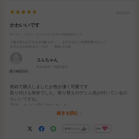
2025.2.8
かわいいです
サイズ：-
カラー：ピンクゴールド× KUSUMIピンク
ご購入時のお子さまの月齢
:1才～
お子さまのご利用時期
:かけっこ
お子さまの性別
:おとこの子
用途
:その他
コムちゃん
年代:
50代
性別:
女性
初めて購入しましたが色が凄く可愛です
取り付けも簡単でした。取り替えのデニム色が付いているの
もいいですね。
早速、カ-トに取り付けました。
荷物が掛けられるので助かります。
続きを読む
色違いも持っててもいいかもしれませんね♪
参考になった
0
Like!
0