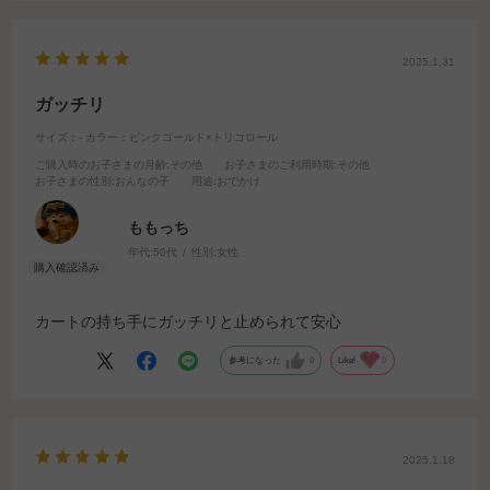
2025.1.31
ガッチリ
サイズ：-
カラー：ピンクゴールド×トリコロール
ご購入時のお子さまの月齢
:その他
お子さまのご利用時期
:その他
お子さまの性別
:おんなの子
用途
:おでかけ
ももっち
年代:
50代
性別:
女性
カートの持ち手にガッチリと止められて安心
参考になった
0
Like!
0
2025.1.18