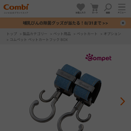
メニュー
お気に入り
カート
検索
哺乳びんの除菌グッズが当たる！8/31まで >>
×
トップ
>
製品カテゴリー
>
ペット用品
>
ペットカート
>
オプション
>
コムペット ペットカートフック BOX
+
+
+
+