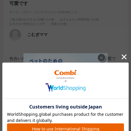
可愛です
サイズ：-
カラー：ピンクゴールド× KUSUMIピンク
ご購入時のお子さまの月齢
:その他
お子さまのご利用時期
:その他
お子さまの性別
:おとこの子
用途
:その他
こむぎママ
×
色合いが凄く可愛です。フックの部分もキラキラで可愛で
す。取り付けも簡単でした。
少しお値段がしましたが購入して良かったです。
デニム色の取り替えも付いているのでいいですね！
参考になった
0
Like!
0
絞り込み
表示：新しい順
※レビューを書くには
ログイン
が必要です。
レビューを書いてクーポン＆プレゼントをもらおう！