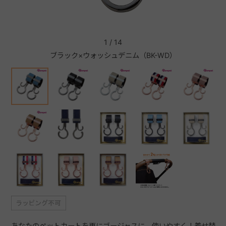
+
1
/
14
ブラック×ウォッシュデニム（BK-WD）
+
あなたのペットカートを更にゴージャスに、使いやすく！着せ替