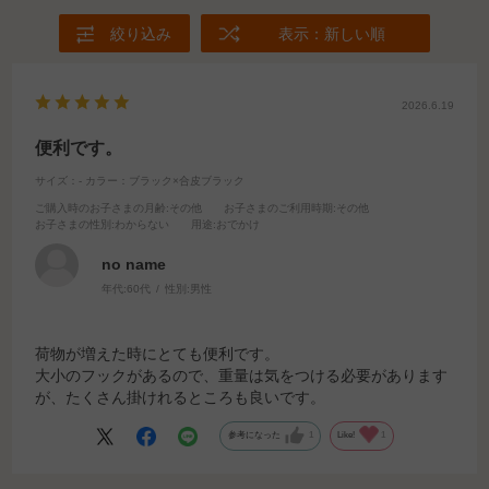
絞り込み
表示：新しい順
2026.6.19
便利です。
サイズ：-
カラー：ブラック×合皮ブラック
ご購入時のお子さまの月齢
:その他
お子さまのご利用時期
:その他
お子さまの性別
:わからない
用途
:おでかけ
no name
年代:
60代
性別:
男性
荷物が増えた時にとても便利です。
大小のフックがあるので、重量は気をつける必要があります
が、たくさん掛けれるところも良いです。
参考になった
1
Like!
1