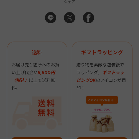
シェア
送料
ギフトラッピング
お届け先１箇所へのお買
贈り物を素敵な包装紙で
い上げ代金が
5,500円
ラッピング。
ギフトラッ
（税込）
以上で送料無
ピングOK
のアイコンが目
料。
印！