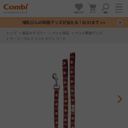
メニュー
お気に入り
カート
検索
哺乳びんの除菌グッズが当たる！8/31まで >>
×
トップ
>
製品カテゴリー
>
ペット用品
>
ペット関連グッズ
>
ウーリーウルフ ソフトライン リード
+
+
+
+