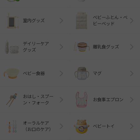
ベビーふとん・ベ
室内グッズ
ビーベッド
デイリーケア
離乳食グッズ
グッズ
ベビー食器
マグ
おはし・スプー
お食事エプロン
ン・フォーク
オーラルケア
ベビートイ
（お口のケア）