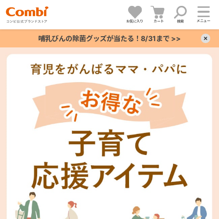
メニュー
お気に入り
カート
検索
哺乳びんの除菌グッズが当たる！8/31まで >>
×
+
+
+
+